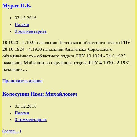
Мурат П.Б.
Григорьевич
Запись
03.12.2016
опубликована:
Рубрика
Палачи
записи:
Комментарии
0 комментариев
к
10.1923 - 4.1924 начальник Чеченского областного отдела ГПУ
записи:
28.10.1924 - 4.1930 начальник Адыгейско-Черкесского
объединённого - областного отдела ГПУ 10.1924 - 24.6.1925
начальник Майкопского окружного отдела ГПУ 4.1930 - 2.1931
начальник…
Мурат
Продолжить чтение
П.Б.
Колосунин Иван Михайлович
Запись
03.12.2016
опубликована:
Рубрика
Палачи
записи:
Комментарии
0 комментариев
к
(далее…)
записи: