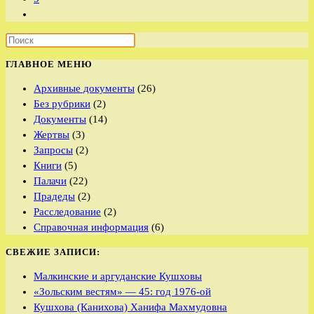
Перейти
на
следующую
страницу
ГЛАВНОЕ МЕНЮ
Архивные документы
(26)
Без рубрики
(2)
Документы
(14)
Жертвы
(3)
Запросы
(2)
Книги
(5)
Палачи
(22)
Прадеды
(2)
Расследование
(2)
Справочная информация
(6)
СВЕЖИЕ ЗАПИСИ:
Малкинские и аргуданские Кушховы
«Зольским вестям» — 45: год 1976-ой
Кушхова (Канихова) Ханифа Махмудовна