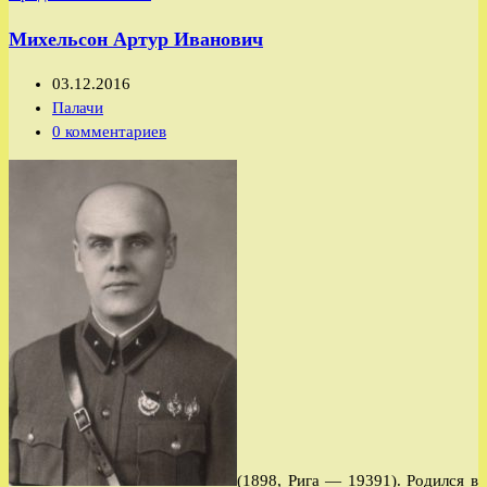
начальнику
Михельсон Артур Иванович
оперода
ОГПУ
Запись
03.12.2016
тов.
опубликована:
Рубрика
Палачи
Николаеву
записи:
Комментарии
0 комментариев
к
записи:
(1898, Рига — 19391). Родился в