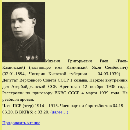
к
записи:
Михаил Григорьевич Раев (Раев-
Каминский) (настоящее имя Каминский Яков Семёнович)
(02.01.1894, Чигирин Киевской губернии — 04.03.1939) —
Депутат Верховного Совета СССР 1 созыва. Нарком внутренних
дел Азербайджанской ССР. Арестован 12 ноября 1938 года.
Расстрелян по приговору ВКВС СССР 4 марта 1939 года. Не
реабилитирован.
Член ПСР (эсер) 1914—1915. Член партии боротьбистов 04.19—
03.20. В ВКП(б) с 03.20.
(далее…)
Раев
Продолжить чтение
Михаил