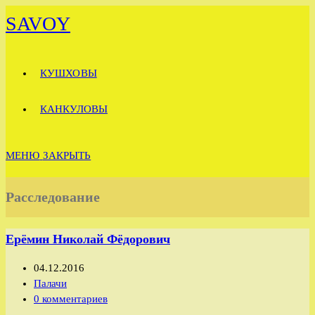
Перейти
SAVOY
к
содержимому
КУШХОВЫ
КАНКУЛОВЫ
МЕНЮ
ЗАКРЫТЬ
Расследование
Ерёмин Николай Фёдорович
Запись
04.12.2016
опубликована:
Рубрика
Палачи
записи:
Комментарии
0 комментариев
к