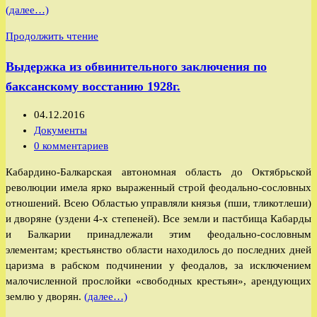
(далее…)
записи:
Ерёмин
Продолжить чтение
Николай
Выдержка из обвинительного заключения по
Фёдорович
баксанскому восстанию 1928г.
Запись
04.12.2016
опубликована:
Рубрика
Документы
записи:
Комментарии
0 комментариев
к
Кабардино-Балкарская автономная область до Октябрьской
записи:
революции имела ярко выраженный строй феодально-сословных
отношений. Всею Областью управляли князья (пши, тликотлеши)
и дворяне (уздени 4-х степеней). Все земли и пастбища Кабарды
и Балкарии принадлежали этим феодально-сословным
элементам; крестьянство области находилось до последних дней
царизма в рабском подчинении у феодалов, за исключением
малочисленной прослойки «свободных крестьян», арендующих
землю у дворян.
(далее…)