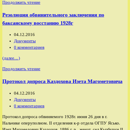
Выдержка
Продолжить чтение
из
Резолюция обвинительного заключения по
обвинительного
заключения
баксанскому восстанию 1928г
по
баксанскому
Запись
04.12.2016
восстанию
опубликована:
Рубрика
Документы
1928г.
записи:
Комментарии
0 комментариев
к
(далее…)
записи:
Резолюция
Продолжить чтение
обвинительного
Протокол допроса Каздохова Изета Магометовича
заключения
по
Запись
04.12.2016
баксанскому
опубликована:
Рубрика
Документы
восстанию
записи:
Комментарии
0 комментариев
1928г
к
Протокол допроса обвиняемого 1928г. июня 26 дня в г.
записи:
Нальчике оперуполном. II отделения к-р отдела ОГПУ Ясько.
Изет Магомедович Каздохов, 1886 г. р., женат, сел Кызбурун II