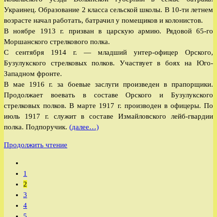
Украинец. Образование 2 класса сельской школы. В 10-ти летнем
возрасте начал работать, батрачил у помещиков и колонистов.
В ноябре 1913 г. призван в царскую армию. Рядовой 65-го
Моршанского стрелкового полка.
С сентября 1914 г. — младший унтер-офицер Орского,
Бузулукского стрелковых полков. Участвует в боях на Юго-
Западном фронте.
В мае 1916 г. за боевые заслуги произведен в прапорщики.
Продолжает воевать в составе Орского и Бузулукского
стрелковых полков. В марте 1917 г. производен в офицеры. По
июль 1917 г. служит в составе Измайловского лейб-гвардии
полка. Подпоручик.
(далее…)
Антонов-
Продолжить чтение
Грицюк
Перейти
Николай
на
1
(Лука)
предыдущую
2
Иосифович
страницу
3
4
5