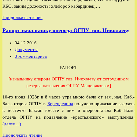
КБО, заним должность: хлебороб кабардинец,…
Протокол
Продолжить чтение
допроса
Рапорт начальнику оперода ОГПУ тов. Николаеву
Каздохова
Изета
Запись
04.12.2016
Магометовича
опубликована:
Рубрика
Документы
записи:
Комментарии
0 комментариев
к
РАПОРТ
записи:
[начальнику оперода ОГПУ тов.
Николаеву
от сотрудником
резерва назначения ОГПУ Мещеряковым]
10-го июня 1928г. в 8 часов утра мною было от зам, нач. Каб.-
Балк. отдела ОГПУ т.
Беренделина
получено приказание выехать
в местечко Баксан вместе с ним и оперсоставом Каб.-Балк.
отдела ОГПУ на подавление «крестьянского» выступления.
(далее…)
Рапорт
Продолжить чтение