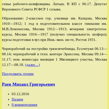
семье рабочего-шлифовщика. Латыш. В КП с 06.17. Депутат
Верховного Совета РСФСР 1 созыва.
Образование: 2-классное гор. училище им. Капцова, Москва
1910—1912; 1 год в подготовительном классе гимназии им.
М.В.Ломоносова, Москва 1912—1913; вечерние электротехн.
курсы, Москва 1916—1917 (получил специальность шофера);
курсы подготовки в вуз при Инж.-экон. ин-те, Ростов 1931.
Чернорабочий на постройке грязелечебницы, Ессентуки 06.13—
08.14; чернорабочий в техн. конторе Эрихсона, Москва 09.14—
11.17; пом. комиссара милиции 1 Мясницкого участка, Москва
12.17—08.18.
(далее…)
Михельсон
Продолжить чтение
Артур
Раев Михаил Григорьевич
Иванович
Запись
03.12.2016
опубликована:
Рубрика
Палачи
записи:
Комментарии
0 комментариев