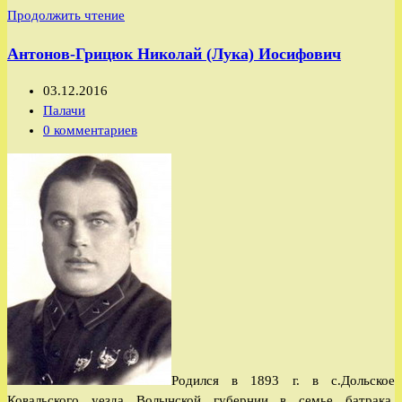
Колосунин
Продолжить чтение
Иван
Антонов-Грицюк Николай (Лука) Иосифович
Михайлович
Запись
03.12.2016
опубликована:
Рубрика
Палачи
записи:
Комментарии
0 комментариев
к
записи:
Родился в 1893 г. в с.Дольское
Ковальского уезда Волынской губернии в семье батрака.