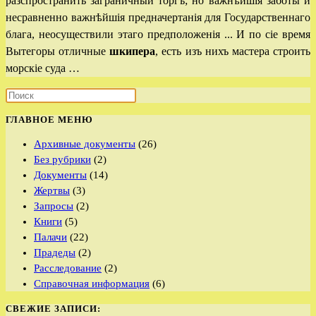
разспространить заграничный торгъ; но важнѣйшiя заботы и
несравненно важнѣйшiя предначертанiя для Государственнаго
блага, неосуществили этаго предположенiя .
.. И по сiе время
Вытегоры отличные
шкипера
, есть изъ нихъ мастера строить
морскiе суда …
ГЛАВНОЕ МЕНЮ
Архивные документы
(26)
Без рубрики
(2)
Документы
(14)
Жертвы
(3)
Запросы
(2)
Книги
(5)
Палачи
(22)
Прадеды
(2)
Расследование
(2)
Справочная информация
(6)
СВЕЖИЕ ЗАПИСИ: