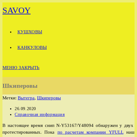
Перейти
SAVOY
к
содержимому
КУШХОВЫ
КАНКУЛОВЫ
МЕНЮ
ЗАКРЫТЬ
Шкиперовы
Метки
:
Вытегра
,
Шкиперовы
Запись
26.09.2020
опубликована:
Рубрика
Справочная информация
записи:
В настоящее время снип
N-Y53167/Y48094
обнаружен у двух
протестированных. Пока
по расчетам компании YFULL
наш