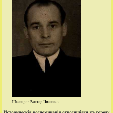
Шкиперов Виктор Иванович
Историческiя воспоминанiя относящiяся къ городу