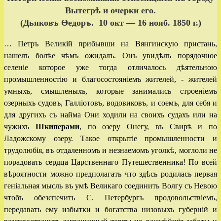
Вытегрѣ и очерки его.
(Дьяковъ Өедоръ. 10 окт — 16 нояб. 1850 г.)
… Петръ Великiй прибывши на Вянгинскую пристань,
нашелъ болѣе чѣмъ ожидалъ. Онъ увидѣлъ порядочное
селенiе которое уже тогда отличалось дѣятельною
промышленностiю и благосостоянiемъ жителей, ‑ жителей
умныхъ, смышленыхъ, которые занимались строенiемъ
озерныхъ судовъ, Галлiотовъ, водовиковъ, и соемъ, для себя и
для другихъ съ найма Они ходили на своихъ судахъ или на
чужихъ
Шкиперами
, по озеру Онегу, въ Свирѣ и по
Ладожскому озеру. Такое открытiе промышленности и
трудолюбiя, въ отдаленномъ и незнаемомъ уголкѣ, моглоли не
порадовать сердца Царственнаго Путешественника! По всей
вѣроятности можно предполагать что здѣсь родилась первая
генiальная мысль въ умѣ Великаго соединить Волгу съ Невою
чтобъ обезспечить С. Петербургъ продовольствiемъ,
передавать ему избытки и богатства низовыхъ губернiй и