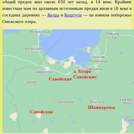
общий предок жил около 650 лет назад, в 14 веке. Крайние
известные нам по архивным источникам предки жили в 18 веке в
соседних деревнях —
Кедра
и
Коштуги
— на южном побережье
Онежского озера.