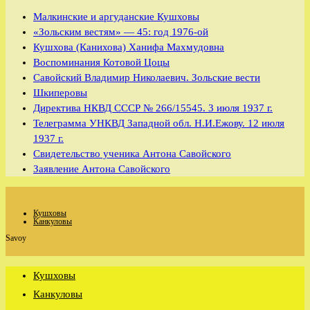
Малкинские и аргуданские Кушховы
«Зольским вестям» — 45: год 1976-ой
Кушхова (Канихова) Ханифа Махмудовна
Воспоминания Котовой Цоцы
Савойский Владимир Николаевич. Зольские вести
Шкиперовы
Директива НКВД СССР № 266/15545. 3 июля 1937 г.
Телеграмма УНКВД Западной обл. Н.И.Ежову. 12 июля
1937 г.
Свидетельство ученика Антона Савойского
Заявление Антона Савойского
Кушховы
Канкуловы
Savoy
Кушховы
Канкуловы