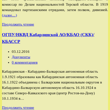
комиссар по Делам национальностей Терской области. В 1919
командовал партизанскими отрядами, затем полком, дивизией.
(далее…)
Калмыков
Продолжить чтение
Бетал
ОГПУ/НКВД Кабардинской АО/КБАО (СКК)/
Эдыкович
КБАССР
Запись
03.12.2016
опубликована:
Рубрика
Документы
записи:
Комментарии
0 комментариев
к
Кабардинская - Кабардино-Балкарская автономная область
записи:
1.9.1921 образована как Кабардинская автономная область
16.1.1922 объединена с Балкарским национальным округом в
Кабардино-Балкарскую автономную область 16.10.1924 в
составе Северо-Кавказского края (центр Ростов-на-Дону)
10.1.1934 в…
ОГПУ/
Продолжить чтение