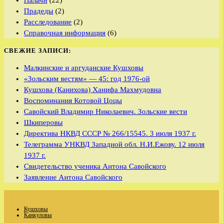
Палачи
(22)
Прадеды
(2)
Расследование
(2)
Справочная информация
(6)
СВЕЖИЕ ЗАПИСИ:
Малкинские и аргуданские Кушховы
«Зольским вестям» — 45: год 1976-ой
Кушхова (Канихова) Ханифа Махмудовна
Воспоминания Котовой Цоцы
Савойский Владимир Николаевич. Зольские вести
Шкиперовы
Директива НКВД СССР № 266/15545. 3 июля 1937 г.
Телеграмма УНКВД Западной обл. Н.И.Ежову. 12 июля
1937 г.
Свидетельство ученика Антона Савойского
Заявление Антона Савойского
Кушховы
Канкуловы