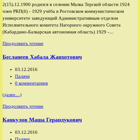
2(15).12.1900 родился в селении Малка Терской области 1924
записи:
член РКП(б) - 1929 учёба в Ростовском коммунистическом
университете заведующий Административным отделом
Исполнительного комитета Нагорного окружного Совета
(Кабардино-Балкарская автономная область) 1929 -…
Хашхожев
Продолжить чтение
Азрет
Бесланеев Хабала Жанхотович
Жирасланович
Запись
03.12.2016
опубликована:
Рубрика
Палачи
записи:
Комментарии
0 комментариев
к
(далее…)
записи:
Бесланеев
Продолжить чтение
Хабала
Канкулов Маша Герандукович
Жанхотович
Запись
03.12.2016
опубликована:
Рубрика
Палачи