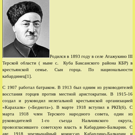
записи:
Родился в 1893 году в селе Атажукино III
Терской области ( ныне с. Куба Баксанского района КБР) в
крестьянской семье. Сын горца. По национальности
кабардинец[1].
С 1907 работал батраком. В 1913 был одним из руководителей
восстания горцев против местной аристократии. В 1915-16
создал и руководил нелегальной крестьянской организацией
«Карахалк» («Беднота»). В марте 1918 вступил в РКП(б). С
марта 1918 член Терского народного совета, один из
руководителей 1-го съезда Нальчикского округа,
провозгласившего советскую власть в Кабардино-Балкарии. С
авг. 1918 чрезвычайный комиссар Кабардино-Балкарии и