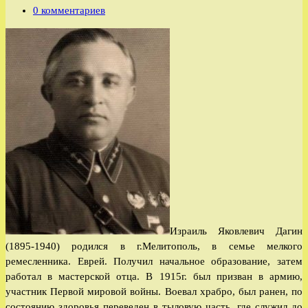
записи:
Комментарии
0 комментариев
к
записи:
Израиль Яковлевич Дагин
(1895-1940) родился в г.Мелитополь, в семье мелкого
ремесленника. Еврей. Получил начальное образование, затем
работал в мастерской отца. В 1915г. был призван в армию,
участник Первой мировой войны. Воевал храбро, был ранен, по
состоянию здоровья переведен в тыловую часть, где служил до