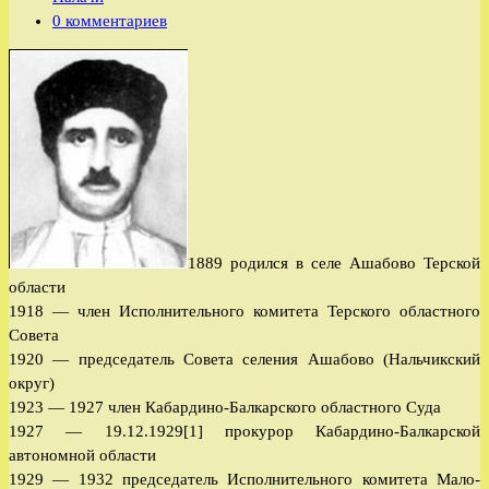
записи:
Комментарии
0 комментариев
к
записи:
1889 родился в селе Ашабово Терской
области
1918 — член Исполнительного комитета Терского областного
Совета
1920 — председатель Совета селения Ашабово (Нальчикский
округ)
1923 — 1927 член Кабардино-Балкарского областного Суда
1927 — 19.12.1929[1] прокурор Кабардино-Балкарской
автономной области
1929 — 1932 председатель Исполнительного комитета Мало-