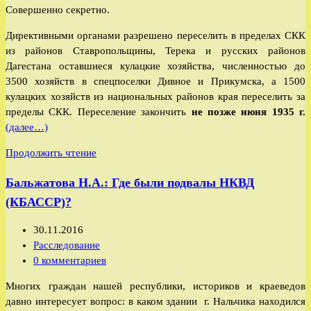
Совершенно секретно.
Директивными органами разрешено переселить в пределах СКК
из районов Ставропольщины, Терека и русских районов
Дагестана оставшиеся кулацкие хозяйства, численностью до
3500 хозяйств в спецпоселки Дивное и Прикумска, а 1500
кулацких хозяйств из национальных районов края переселить за
пределы СКК. Переселение закончить
не позже июня 1935 г.
(далее…)
Директива
Продолжить чтение
Г.Г.Ягоды
Бальжатова Н.А.: Где были подвалы НКВД
начальнику
УНКВД
(КБАССР)?
Северо-
Кавказского
Запись
30.11.2016
края
опубликована:
Рубрика
Расследование
записи:
Комментарии
0 комментариев
к
Многих граждан нашей республики, историков и краеведов
записи:
давно интересует вопрос: в каком здании г. Нальчика находился