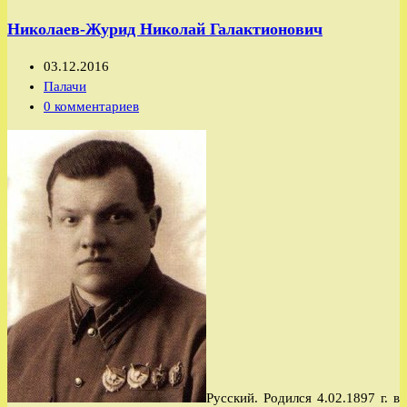
НКВД
Николаев-Журид Николай Галактионович
Кабардинской
АО/
Запись
03.12.2016
КБАО
опубликована:
Рубрика
Палачи
(СКК)/
записи:
Комментарии
0 комментариев
КБАССР
к
записи:
Русский. Родился 4.02.1897 г. в