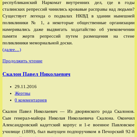
республиканский Наркомат внутренних дел, где в годы
сталинских репрессий чинились кровавые расправы над людьми?
Существует легенда о подвалах НКВД в здании нынешней
поликлиники № 1, а некоторые общественные организации
намеривались даже выдвигать ходатайство об увековечении
памяти жертв репрессий путем размещения на стене
поликлиники мемориальной доски.
(далее…)
Бальжатова
Продолжить чтение
Н.А.:
Скалон Павел Николаевич
Где
были
Запись
29.11.2016
подвалы
опубликована:
Рубрика
Жертвы
НКВД
записи:
Комментарии
0 комментариев
(КБАССР)?
к
Скалон Павел Николаевич — Из дворянского рода Скалонов.
записи:
Сын генерал-майора Николая Николаевича Скалона. Окончил
Александровский кадетский корпус и 1-е военное Павловское
училище (1889), был выпущен подпоручиком в Печорский 92-й