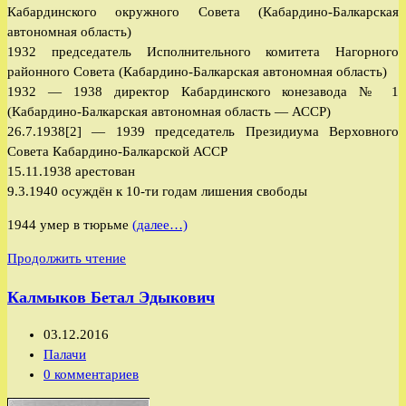
Кабардинского окружного Совета (Кабардино-Балкарская
автономная область)
1932 председатель Исполнительного комитета Нагорного
районного Совета (Кабардино-Балкарская автономная область)
1932 — 1938 директор Кабардинского конезавода № 1
(Кабардино-Балкарская автономная область — АССР)
26.7.1938[2] — 1939 председатель Президиума Верховного
Совета Кабардино-Балкарской АССР
15.11.1938 арестован
9.3.1940 осуждён к 10-ти годам лишения свободы
1944 умер в тюрьме
(далее…)
Канкулов
Продолжить чтение
Маша
Калмыков Бетал Эдыкович
Герандукович
Запись
03.12.2016
опубликована:
Рубрика
Палачи
записи:
Комментарии
0 комментариев
к