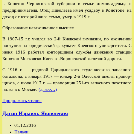
г. Конотоп Чер­ниговской губернии в семье домовла­дельца и
предпринимателя. Отец Николаева имел усадьбу в Конотопе, на
доход от которой жила семья, умер в 1919 г.
Образование незаконченное высшее.
В 1907-15 г.г. учился во 2-й Киевской гимназии, по окончании
поступил на юридический факультет Киевского уни­верситета. С
июня 1916 работал контор­щиком службы движения станции
Конотоп Московско-Киевско-Воронежской железной дороги.
С 1916 г. — рядовой Царицынского сту­денческого запасного
батальона, с января 1917 — юнкер 2-й Одесской школы прапор­
щиков, с июля 1917 г. — прапорщик 251-го за­пасного пехотного
полка в г. Москве.
(далее…)
Николаев-
Продолжить чтение
Журид
Дагин Израиль Яковлевич
Николай
Галактионович
Запись
01.12.2016
опубликована:
Рубрика
Палачи