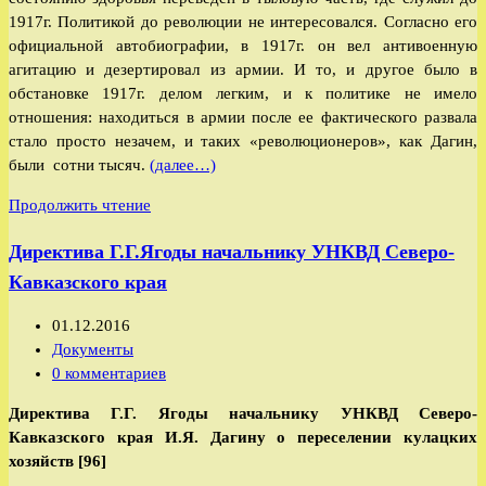
1917г.
Политикой до революции не интересовался. Согласно его
официальной автобиографии, в 1917г. он вел антивоенную
агитацию и дезертировал из армии. И то, и другое было в
обстановке 1917г. делом легким, и к политике не имело
отношения: находиться в армии после ее фактического развала
стало просто незачем, и таких «революционеров», как Дагин,
были сотни тысяч.
(далее…)
Дагин
Продолжить чтение
Израиль
Директива Г.Г.Ягоды начальнику УНКВД Северо-
Яковлевич
Кавказского края
Запись
01.12.2016
опубликована:
Рубрика
Документы
записи:
Комментарии
0 комментариев
к
Директива Г.Г. Ягоды начальнику УНКВД Северо-
записи:
Кавказского края И.Я. Дагину о переселении кулацких
хозяйств [96]