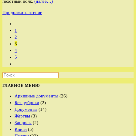
пехотный полк.
(далее…)
Скалон
Продолжить чтение
Павел
Перейти
Николаевич
на
1
предыдущую
2
страницу
3
4
5
Перейти
на
следующую
страницу
ГЛАВНОЕ МЕНЮ
Архивные документы
(26)
Без рубрики
(2)
Документы
(14)
Жертвы
(3)
Запросы
(2)
Книги
(5)