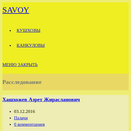
Перейти
SAVOY
к
содержимому
КУШХОВЫ
КАНКУЛОВЫ
МЕНЮ
ЗАКРЫТЬ
Расследование
Хашхожев Азрет Жирасланович
Запись
03.12.2016
опубликована:
Рубрика
Палачи
записи:
Комментарии
0 комментариев
к