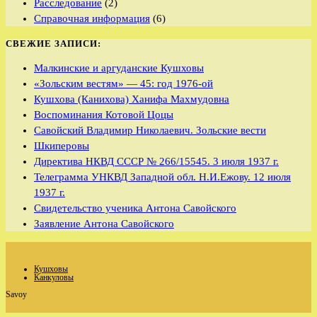
Расследование
(2)
Справочная информация
(6)
СВЕЖИЕ ЗАПИСИ:
Малкинские и аргуданские Кушховы
«Зольским вестям» — 45: год 1976-ой
Кушхова (Канихова) Ханифа Махмудовна
Воспоминания Котовой Цоцы
Савойский Владимир Николаевич. Зольские вести
Шкиперовы
Директива НКВД СССР № 266/15545. 3 июля 1937 г.
Телеграмма УНКВД Западной обл. Н.И.Ежову. 12 июля
1937 г.
Свидетельство ученика Антона Савойского
Заявление Антона Савойского
Кушховы
Канкуловы
Savoy