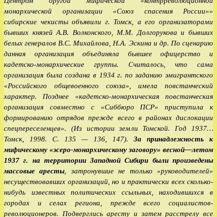
Центром другой мифической «контрреволюционной
монархической организации «Союз спасения России»»
сибирские чекисты объявили г. Томск, а его организаторами
бывших князей А.В. Волконского, М.М. Долгорукова и бывших
белых генералов В.С. Михайлова, Н.А. Эскина и др. По сценарию
данная организация объединяла бывшее офицерство и
кадетско-монархические группы. Считалось, что сама
организация была создана в 1934 г. по заданию эмигрантского
«Российского общевоенного союза», имела повстанческий
характер. Позднее «кадетско-монархическая повстанческая
организация совместно с «Сиббюро ПСР» приступила к
формированию отрядов прежде всего в районах дислокации
спецпереселенцев». (Из истории земли Томской. Год 1937…
Томск, 1998. С. 135 — 136, 147).
За принадлежность к
мифическому «эсеро-монархическому заговору» весной—летом
1937 г. на территории Западной Сибири были произведены
массовые аресты
, затронувшие не только «руководителей»
несуществовавших организаций, но и практически всех сколько-
нибудь известных политических ссыльных, находившихся в
городах и селах региона, прежде всего социалистов-
революционеров. Подверглись аресту и затем расстрелу все