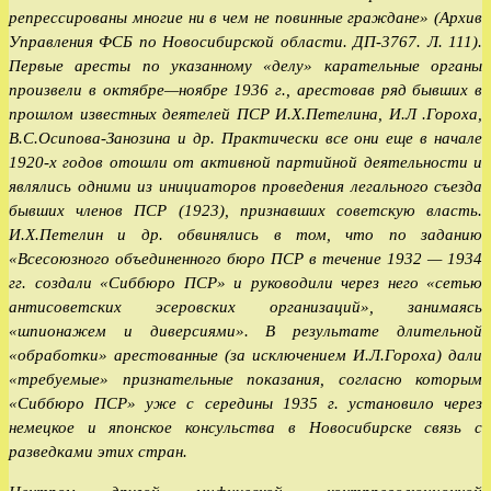
репрессированы многие ни в чем не повинные граждане» (Архив
Управления ФСБ по Новосибирской области. ДП-3767. Л. 111).
Первые аресты по указанному «делу» карательные органы
произвели в октябре—ноябре 1936 г., арестовав ряд бывших в
прошлом известных деятелей ПСР И.Х.Петелина, И.Л .Гороха,
В.С.Осипова-Занозина и др. Практически все они еще в начале
1920-х годов отошли от активной партийной деятельности и
являлись одними из инициаторов проведения легального съезда
бывших членов ПСР (1923), признавших советскую власть.
И.Х.Петелин и др. обвинялись в том, что по заданию
«Всесоюзного объединенного бюро ПСР в течение 1932 — 1934
гг. создали «Сиббюро ПСР» и руководили через него «сетью
антисоветских эсеровских организаций», занимаясь
«шпионажем и диверсиями». В результате длительной
«обработки» арестованные (за исключением И.Л.Гороха) дали
«требуемые» признательные показания, согласно которым
«Сиббюро ПСР» уже с середины 1935 г. установило через
немецкое и японское консульства в Новосибирске связь с
разведками этих стран.