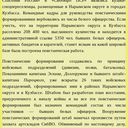
Спасения России» и «Сиббюро ПСР» являлись кулаки-
спецпереселенцы, размещенные в Нарымском округе и городах
Кузбасса. Командные кадры для руководства повстанческими
формированиями вербовались из числа белого офицерства. Если
учесть, что на территории Нарымского округа и Кузбасса
расселено 208 400 чел. высланного кулачества и находится в
административной ссылке 5350 чел. бывших белых офицеров,
активных бандитов и карателей, станет ясным на какой широкой
базе была построена повстанческая работа.
Повстанческие формирования создавались по принципу
войсковых подразделений (дивизии, полки, батальоны).
Показаниями капитана
Эскина, Долгорукова
и бывшего штабс-
капитана
Пироцкого,
уже вскрыты 26 таких войсковых
подразделений, сформированных ими в районах Нарымского
округа и в Кузбассе. Штабом был разработан план восстания,
приуроченного к началу войны и на все эти повстанческие
формирования был назначен командный состав из числа
участников — бывших белых офицеров. Вооружение
повстанческих формирований штаб намечал произвести путем
захвата артскладов СибВО. Обвиняемый по настоящему делу,