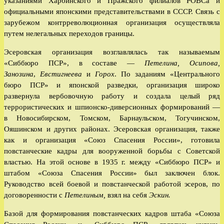
указаниями Харбинского и Пражского филиалов РОВСа и
официальными японскими представительствами в СССР. Связь с
зарубежом контрреволюционная организация осуществляла
путем нелегальных переходов границы.
Эсеровская организация возглавлялась так называемым
«Сиббюро ПСР», в составе —
Петелина, Осипова,
Занозина
,
Евстигнеева
и
Горох
. По заданиям «Центрального
бюро ПСР» и японской разведки, организация широко
развернула вербовочную работу и создала целый ряд
террористических и шпионско-диверсионных формирований —
в Новосибирском, Томском, Барнаульском, Тогучинском,
Ояшинском и других районах. Эсеровская организация, также
как и организация «Союз Спасения России», готовила
повстанческие кадры для вооруженной борьбы с Советской
властью. На этой основе в 1935 г. между «Сиббюро ПСР» и
штабом «Союза Спасения России» был заключен блок.
Руководство всей боевой и повстанческой работой эсеров, по
договоренности с
Петелиным,
взял на себя
Эскин.
Базой для формирования повстанческих кадров штаба «Союза