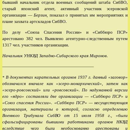
бывший начальник отдела военных сообщений штаба СибВО,
старый японский агент, активный участник эсеровской
организации —
Берзин,
показал о принятых им мероприятиях и
плане захвата артскладов СибВО.
По делу «Союза Спасения России» и «Сиббюро ПСР»
арестовано 382 чел. Выявлено агентурно-следственным путем
1317 чел. участников организации.
Начальник УНКВД Западно-Сибирского края Миронов.
—————————————————————
В документах карательных органов 1937 г. данный «заговор»
*
обозначался вначале как «эсеро-монархический», затем как
«эсеро-ровсовский» или «ровсовский». По надуманной версии
его «ядро» составляли две организации — «Сиббюро ПСР» и
«Союз спасения России». «Сиббюро ПСР» — несуществующая
организация, материалы о которой, согласно определению
Военного Трибунала СибВО от 15 июля 1958 г., «были
сфальсифицированы бывшими работниками органов НКВД
вследствие чего были необоснованно арестованы и