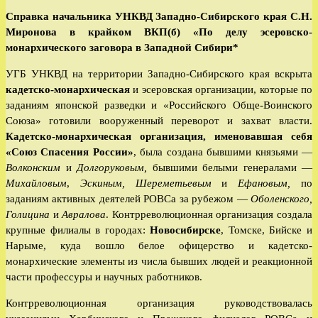
к
Справка начальника УНКВД Западно-Сибирского края С.Н.
записи:
Миронова в крайком ВКП(б) «По делу эсеровско-
монархического заговора в Западной Сибири*
УГБ УНКВД на территории Западно-Сибирского края вскрыта
кадетско-монархическая
и эсеровская организации, которые по
заданиям японской разведки и «Российского Обще-Воинского
Союза» готовили вооруженный переворот и захват власти.
Кадетско-монархическая организация, именовавшая себя
«Союз Спасения России»
, была создана бывшими князьями —
Волконским
и
Долгоруковым,
бывшими белыми генералами —
Михайловым
,
Эскиным, Шереметьевым
и
Ефановым,
по
заданиям активных деятелей РОВСа за рубежом —
Оболенского,
Голицина
и
Авралова
. Контрреволюционная организация создала
крупные филиалы в городах:
Новосибирске
, Томске, Бийске и
Нарыме, куда вошло белое офицерство и кадетско-
монархические элементы из числа бывших людей и реакционной
части профессуры и научных работников.
Контрреволюционная организация руководствовалась