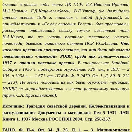
бывшие в разные годы члены ЦК ПСР: Е.А.Иванова-Иранова,
М.С.Цетлин, Г.Д.Каценеленбоген, В.Л.Утгоф (не дожидаясь
ареста осенью 1936 г. покончил с собой Д.Д.Донской). За
принадлежность к «Союзу спасения России» был арестован и
расстрелян отбывавший ссылку Томске известный поэт
Н.А.Клюев, та же участь постигла известного ученого-
почвоведа, бывшего активного деятеля ПСР Р.С.Ильина.
Что
касается крестьян-спецпереселенцев, то они были объявлены
повстанческой «низовкой» РОВС, среди них летом—осенью
1937 г. прошли массовые аресты.
В спецпоселках Западной
Сибири в 1936 г. подверглось осуждению 720 чел., в 1937 — 2
105, в 1938 г. — 1 671 чел. (ГАРФ. Ф. Р-9479. Оп. 1, Д. 89. Л. 212
— 213). Не менее половины из них были осуждены тройками
УНКВД за «принадлежность» к «эсеро-ровсовскому заговору»
(прим. С.А. Красильникова).
Источник: Трагедия советской деревни. Коллективизация и
раскулачивание Документы и материалы Том 5 1937 -1939
Книга 1. 1937 Москва РОССПЭН 2004. Стр. 256-257.
ГАНО. Ф. П-4. Оп. 34. Д. 26. Л. 1 — 3. Машинописная