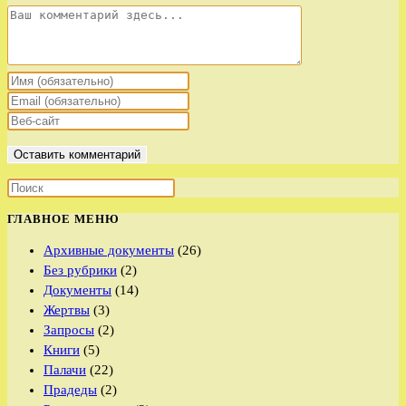
Комментарий
Введите
свое
Введите
имя
свой
Введите
или
email-
URL
имя
адрес,
вашего
пользователя,
чтобы
веб-
чтобы
прокомментировать
сайта
прокомментировать
(необязательно)
ГЛАВНОЕ МЕНЮ
Архивные документы
(26)
Без рубрики
(2)
Документы
(14)
Жертвы
(3)
Запросы
(2)
Книги
(5)
Палачи
(22)
Прадеды
(2)