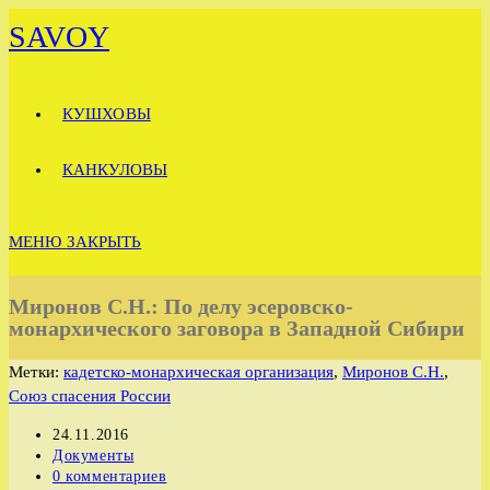
Перейти
SAVOY
к
содержимому
КУШХОВЫ
КАНКУЛОВЫ
МЕНЮ
ЗАКРЫТЬ
Миронов С.Н.: По делу эсеровско-
монархического заговора в Западной Сибири
Метки
:
кадетско-монархическая организация
,
Миронов С.Н.
,
Союз спасения России
Запись
24.11.2016
опубликована:
Рубрика
Документы
записи:
Комментарии
0 комментариев