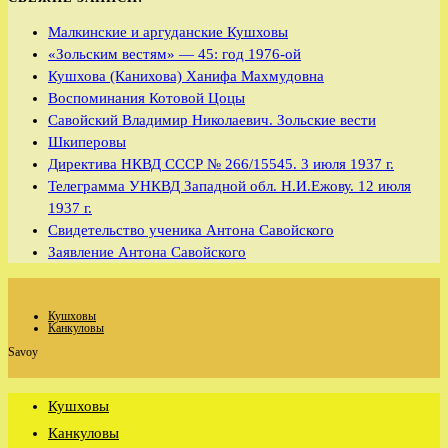
Малкинские и аргуданские Кушховы
«Зольским вестям» — 45: год 1976-ой
Кушхова (Канихова) Ханифа Махмудовна
Воспоминания Котовой Цоцы
Савойский Владимир Николаевич. Зольские вести
Шкиперовы
Директива НКВД СССР № 266/15545. 3 июля 1937 г.
Телеграмма УНКВД Западной обл. Н.И.Ежову. 12 июля
1937 г.
Свидетельство ученика Антона Савойского
Заявление Антона Савойского
Кушховы
Канкуловы
Savoy
Кушховы
Канкуловы