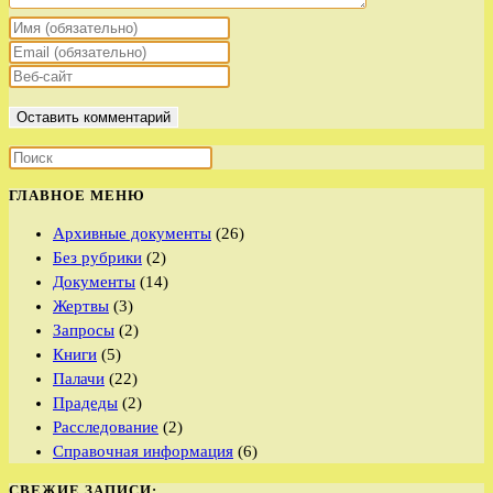
Введите
свое
Введите
имя
свой
Введите
или
email-
URL
имя
адрес,
вашего
пользователя,
чтобы
веб-
чтобы
прокомментировать
сайта
прокомментировать
(необязательно)
ГЛАВНОЕ МЕНЮ
Архивные документы
(26)
Без рубрики
(2)
Документы
(14)
Жертвы
(3)
Запросы
(2)
Книги
(5)
Палачи
(22)
Прадеды
(2)
Расследование
(2)
Справочная информация
(6)
СВЕЖИЕ ЗАПИСИ: