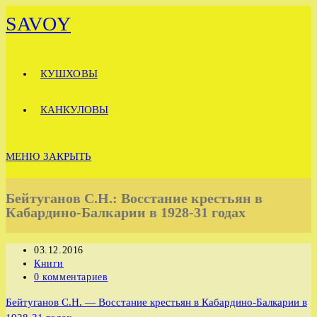
Перейти
SAVOY
к
содержимому
КУШХОВЫ
КАНКУЛОВЫ
МЕНЮ
ЗАКРЫТЬ
Бейтуганов С.Н.: Восстание крестьян в
Кабардино-Балкарии в 1928-31 годах
Запись
03.12.2016
опубликована:
Рубрика
Книги
записи:
Комментарии
0 комментариев
к
Бейтуганов С.Н. — Восстание крестьян в Кабардино-Балкарии в
записи: