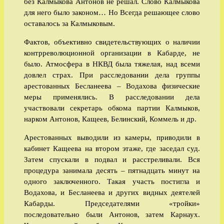
без Калмыкова Антонов не решал. Слово Калмыкова
для него было законом… Но Всегда решающее слово
оставалось за Калмыковым.
Фактов, объективно свидетельствующих о наличии
контрреволюционной организации в Кабарде, не
было. Атмосфера в НКВД была тяжелая, над всеми
довлел страх. При расследовании дела группы
арестованных Бесланеева – Водахова физические
меры применялись. В расследовании дела
участвовали секретарь обкома партии Калмыков,
нарком Антонов, Кащеев, Белинский, Коммель и др.
Арестованных выводили из камеры, приводили в
кабинет Кащеева на втором этаже, где заседал суд.
Затем спускали в подвал и расстреливали. Вся
процедура занимала десять – пятнадцать минут на
одного заключенного. Такая участь постигла и
Водахова, и Бесланеева и других видных деятелей
Кабарды. Председателями «тройки»
последовательно были Антонов, затем Карнаух.