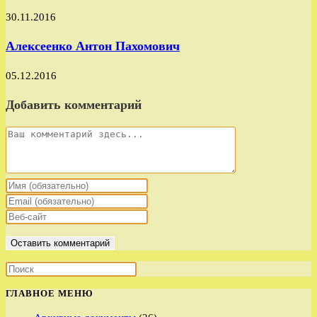
30.11.2016
Алексеенко Антон Пахомович
05.12.2016
Добавить комментарий
Комментарий
Введите
свое
Введите
имя
свой
Введите
или
email-
URL
имя
адрес,
вашего
пользователя,
чтобы
веб-
чтобы
прокомментировать
сайта
прокомментировать
(необязательно)
ГЛАВНОЕ МЕНЮ