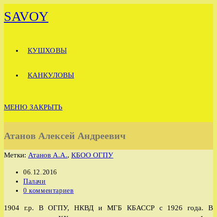
Перейти
SAVOY
к
содержимому
КУШХОВЫ
КАНКУЛОВЫ
МЕНЮ
ЗАКРЫТЬ
Атанов Алексей Андреевич
Метки
:
Атанов А.А.
,
КБОО ОГПУ
Запись
06.12.2016
опубликована:
Рубрика
Палачи
записи:
Комментарии
0 комментариев
к
1904 г.р. В ОГПУ, НКВД и МГБ КБАССР с 1926 года. В
записи: