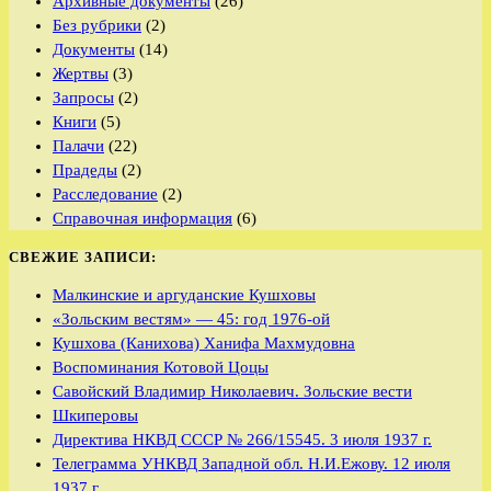
Архивные документы
(26)
Без рубрики
(2)
Документы
(14)
Жертвы
(3)
Запросы
(2)
Книги
(5)
Палачи
(22)
Прадеды
(2)
Расследование
(2)
Справочная информация
(6)
СВЕЖИЕ ЗАПИСИ:
Малкинские и аргуданские Кушховы
«Зольским вестям» — 45: год 1976-ой
Кушхова (Канихова) Ханифа Махмудовна
Воспоминания Котовой Цоцы
Савойский Владимир Николаевич. Зольские вести
Шкиперовы
Директива НКВД СССР № 266/15545. 3 июля 1937 г.
Телеграмма УНКВД Западной обл. Н.И.Ежову. 12 июля
1937 г.