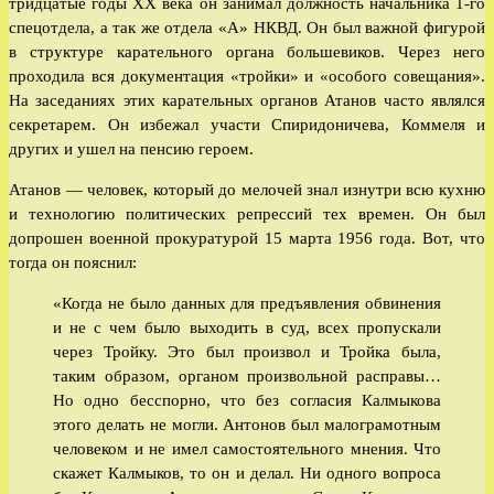
тридцатые годы ХХ века он занимал должность начальника 1-го
спецотдела, а так же отдела «А» НКВД. Он был важной фигурой
в структуре карательного органа большевиков. Через него
проходила вся документация «тройки» и «особого совещания».
На заседаниях этих карательных органов Атанов часто являлся
секретарем. Он избежал участи Спиридоничева, Коммеля и
других и ушел на пенсию героем.
Атанов — человек, который до мелочей знал изнутри всю кухню
и технологию политических репрессий тех времен. Он был
допрошен военной прокуратурой 15 марта 1956 года. Вот, что
тогда он пояснил:
«Когда не было данных для предъявления обвинения
и не с чем было выходить в суд, всех пропускали
через Тройку. Это был произвол и Тройка была,
таким образом, органом произвольной расправы…
Но одно бесспорно, что без согласия Калмыкова
этого делать не могли. Антонов был малограмотным
человеком и не имел самостоятельного мнения. Что
скажет Калмыков, то он и делал. Ни одного вопроса