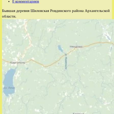
записи:
Комментарии
0 комментариев
к
Бывшая деревня Шиловская Ровдинского района Архангельской
записи:
области.