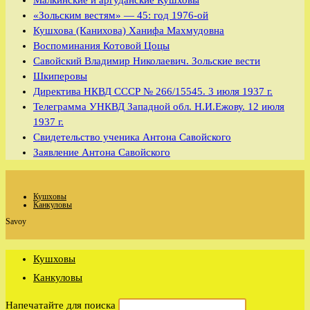
Малкинские и аргуданские Кушховы
«Зольским вестям» — 45: год 1976-ой
Кушхова (Канихова) Ханифа Махмудовна
Воспоминания Котовой Цоцы
Савойский Владимир Николаевич. Зольские вести
Шкиперовы
Директива НКВД СССР № 266/15545. 3 июля 1937 г.
Телеграмма УНКВД Западной обл. Н.И.Ежову. 12 июля
1937 г.
Свидетельство ученика Антона Савойского
Заявление Антона Савойского
Кушховы
Канкуловы
Savoy
Кушховы
Канкуловы
Напечатайте для поиска