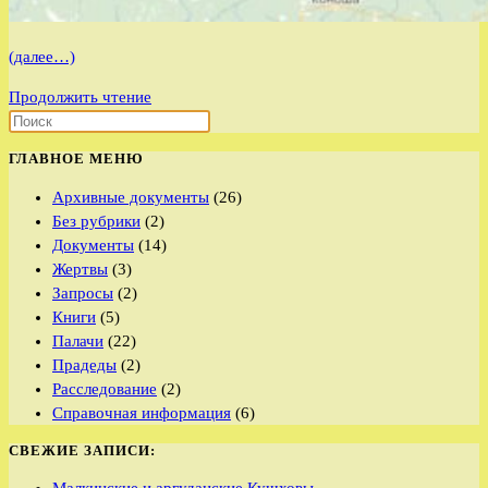
(далее…)
д.
Продолжить чтение
Шиловская
Шенкурского
ГЛАВНОЕ МЕНЮ
района
Архангельской
Архивные документы
(26)
области
Без рубрики
(2)
Документы
(14)
Жертвы
(3)
Запросы
(2)
Книги
(5)
Палачи
(22)
Прадеды
(2)
Расследование
(2)
Справочная информация
(6)
СВЕЖИЕ ЗАПИСИ: