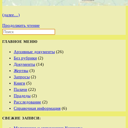
(далее…)
д.
Продолжить чтение
Шиловская
Шенкурского
ГЛАВНОЕ МЕНЮ
района
Архангельской
Архивные документы
(26)
области
Без рубрики
(2)
Документы
(14)
Жертвы
(3)
Запросы
(2)
Книги
(5)
Палачи
(22)
Прадеды
(2)
Расследование
(2)
Справочная информация
(6)
СВЕЖИЕ ЗАПИСИ: