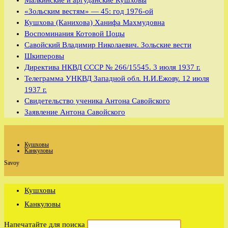
Малкинские и аргуданские Кушховы
«Зольским вестям» — 45: год 1976-ой
Кушхова (Канихова) Ханифа Махмудовна
Воспоминания Котовой Цоцы
Савойский Владимир Николаевич. Зольские вести
Шкиперовы
Директива НКВД СССР № 266/15545. 3 июля 1937 г.
Телеграмма УНКВД Западной обл. Н.И.Ежову. 12 июля
1937 г.
Свидетельство ученика Антона Савойского
Заявление Антона Савойского
Кушховы
Канкуловы
Savoy
Кушховы
Канкуловы
Напечатайте для поиска