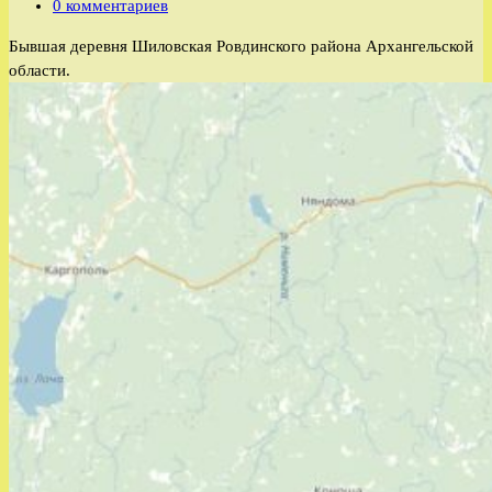
записи:
Комментарии
0 комментариев
к
Бывшая деревня Шиловская Ровдинского района Архангельской
записи:
области.