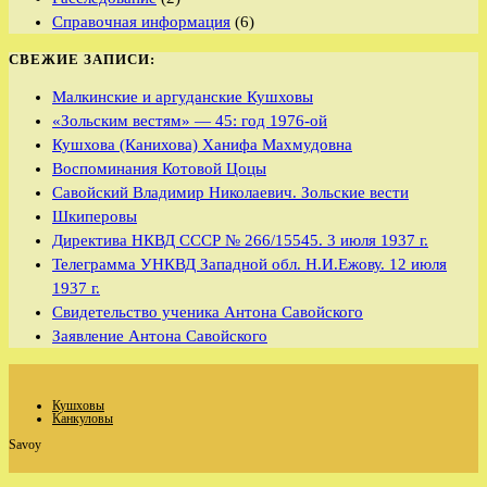
Справочная информация
(6)
СВЕЖИЕ ЗАПИСИ:
Малкинские и аргуданские Кушховы
«Зольским вестям» — 45: год 1976-ой
Кушхова (Канихова) Ханифа Махмудовна
Воспоминания Котовой Цоцы
Савойский Владимир Николаевич. Зольские вести
Шкиперовы
Директива НКВД СССР № 266/15545. 3 июля 1937 г.
Телеграмма УНКВД Западной обл. Н.И.Ежову. 12 июля
1937 г.
Свидетельство ученика Антона Савойского
Заявление Антона Савойского
Кушховы
Канкуловы
Savoy