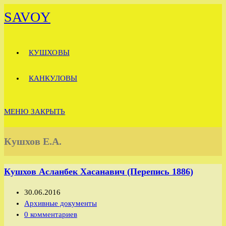
Перейти
SAVOY
к
содержимому
КУШХОВЫ
КАНКУЛОВЫ
МЕНЮ
ЗАКРЫТЬ
Кушхов Е.А.
Кушхов Асланбек Хасанавич (Перепись 1886)
Запись
30.06.2016
опубликована:
Рубрика
Архивные документы
записи:
Комментарии
0 комментариев
к