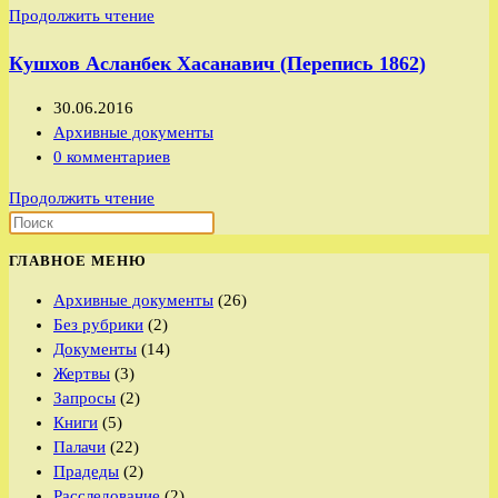
Кушхов
Продолжить чтение
записи:
Асланбек
Кушхов Асланбек Хасанавич (Перепись 1862)
Хасанавич
(Перепись
Запись
30.06.2016
1886)
опубликована:
Рубрика
Архивные документы
записи:
Комментарии
0 комментариев
к
Кушхов
Продолжить чтение
записи:
Асланбек
Хасанавич
ГЛАВНОЕ МЕНЮ
(Перепись
1862)
Архивные документы
(26)
Без рубрики
(2)
Документы
(14)
Жертвы
(3)
Запросы
(2)
Книги
(5)
Палачи
(22)
Прадеды
(2)
Расследование
(2)