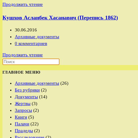
Кушхов
Продолжить чтение
записи:
Асланбек
Кушхов Асланбек Хасанавич (Перепись 1862)
Хасанавич
(Перепись
Запись
30.06.2016
1886)
опубликована:
Рубрика
Архивные документы
записи:
Комментарии
0 комментариев
к
Кушхов
Продолжить чтение
записи:
Асланбек
Хасанавич
ГЛАВНОЕ МЕНЮ
(Перепись
1862)
Архивные документы
(26)
Без рубрики
(2)
Документы
(14)
Жертвы
(3)
Запросы
(2)
Книги
(5)
Палачи
(22)
Прадеды
(2)
Расследование
(2)