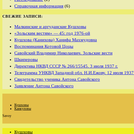
Справочная информация
(6)
СВЕЖИЕ ЗАПИСИ:
Малкинские и аргуданские Кушховы
«Зольским вестям» — 45: год 1976-ой
Кушхова (Канихова) Ханифа Махмудовна
Воспоминания Котовой Цоцы
Савойский Владимир Николаевич. Зольские вести
Шкиперовы
Директива НКВД СССР № 266/15545. 3 июля 1937 г.
Телеграмма УНКВД Западной обл. Н.И.Ежову. 12 июля 1937 
Свидетельство ученика Антона Савойского
Заявление Антона Савойского
Кушховы
Канкуловы
Savoy
Кушховы