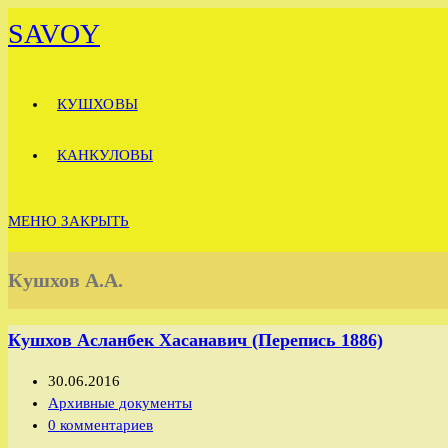
Перейти
SAVOY
к
содержимому
КУШХОВЫ
КАНКУЛОВЫ
МЕНЮ
ЗАКРЫТЬ
Кушхов А.А.
Кушхов Асланбек Хасанавич (Перепись 1886)
Запись
30.06.2016
опубликована:
Рубрика
Архивные документы
записи:
Комментарии
0 комментариев
к